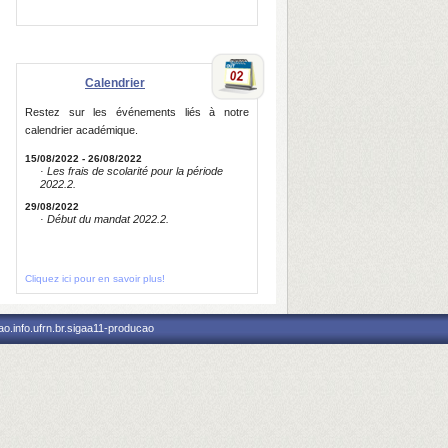
Calendrier
Restez sur les événements liés à notre
calendrier académique.
15/08/2022 - 26/08/2022
· Les frais de scolarité pour la période
2022.2.
29/08/2022
· Début du mandat 2022.2.
Cliquez ici pour en savoir plus!
o.info.ufrn.br.sigaa11-producao