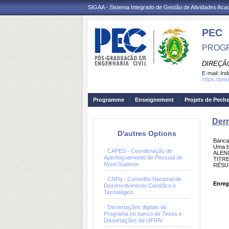
SIGAA - Sistema Integrado de Gestão de Atividades Ac
PEC
PROGR
DIREÇÃ
E-mail:
Ind
https://po
Programme
Enseignement
Projets de Pech
Dern
D'autres Options
Banca
Uma b
· CAPES - Coordenação de
ALENC
Aperfeiçoamento de Pessoal de
TITRE
Nível Superior
RÉSU
· CNPq - Conselho Nacional de
Enreg
Desenvolvimento Científico e
Tecnológico
· Dissertações digitais do
Programa no banco de Teses e
Dissertações da UFRN