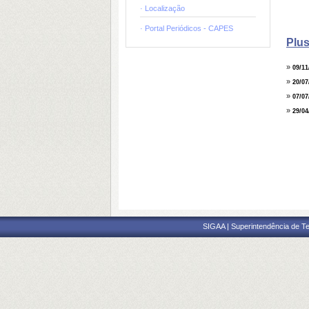
· Localização
· Portal Periódicos - CAPES
Plus
»
09/11
»
20/07
»
07/07
»
29/04
SIGAA | Superintendência de Te