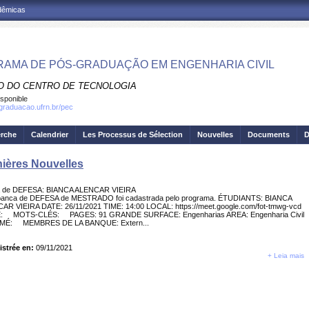
adêmicas
AMA DE PÓS-GRADUAÇÃO EM ENGENHARIA CIVIL
O DO CENTRO DE TECNOLOGIA
isponible
sgraduacao.ufrn.br/pec
erche
Calendrier
Les Processus de Sélection
Nouvelles
Documents
D
ières Nouvelles
 de DEFESA: BIANCA ALENCAR VIEIRA
anca de DEFESA de MESTRADO foi cadastrada pelo programa. ÉTUDIANTS: BIANCA
AR VIEIRA DATE: 26/11/2021 TIME: 14:00 LOCAL: https://meet.google.com/fot-tmwg-vcd
: MOTS-CLÉS: PAGES: 91 GRANDE SURFACE: Engenharias AREA: Engenharia Civil
MÉ: MEMBRES DE LA BANQUE: Extern...
istrée en:
09/11/2021
+ Leia mais