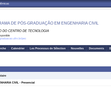
adêmicas
AMA DE PÓS-GRADUAÇÃO EM ENGENHARIA CIVIL
O DO CENTRO DE TECNOLOGIA
isponible
sgraduacao.ufrn.br/pec
erche
Calendrier
Les Processus de Sélection
Nouvelles
Documents
D
laire
ARIA CIVIL - Presencial