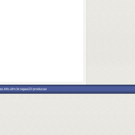
o.info.ufrn.br.sigaa10-producao