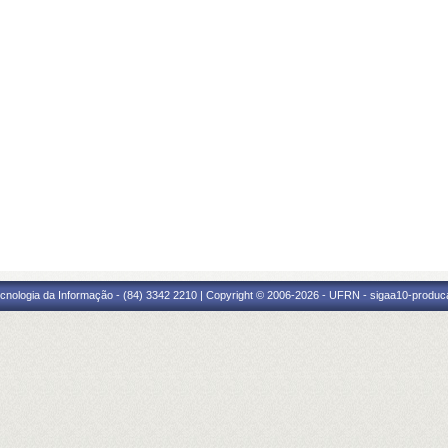
cnologia da Informação - (84) 3342 2210 | Copyright © 2006-2026 - UFRN - sigaa10-produca