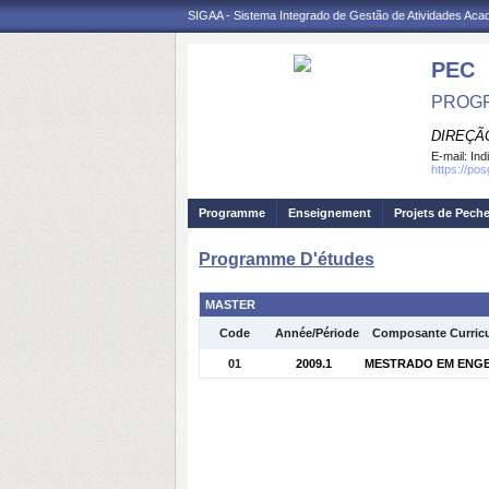
SIGAA - Sistema Integrado de Gestão de Atividades Ac
PEC
PROGR
DIREÇÃ
E-mail:
Ind
https://po
Programme
Enseignement
Projets de Pech
Programme D'études
MASTER
Code
Année/Période
Composante Curricu
01
2009.1
MESTRADO EM ENGENH