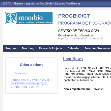
SIGAA - Sistema Integrado de Gestão de Atividades Acadêmicas
PROGBIO/CT
PROGRAMA DE PÓS-GRAD
CENTRO DE TECNOLOGIA
E-mail:
renorbio.rn@gmail.com
https://posgraduacao.ufrn.br/renorbio
Program
Teaching
Research Projects
Calendar
Selection Processes
Last News
Other options
Banca de DEFESA: NEYNA SANTOS 
Uma banca de DEFESA de DOUTORADO
· Laboratórios
SANTOS MORAIS DATE: 07/08/2026 TIME:
e-mail renorbio.rn@gmail.com) TITLE: Biol
application of buriti oil na...
· PROGRAMA INSTITUCIONAL
DE INTERNACIONALIZAÇÃO
CAPES-PRINT / UFRN
News registered on:
27/07/2026