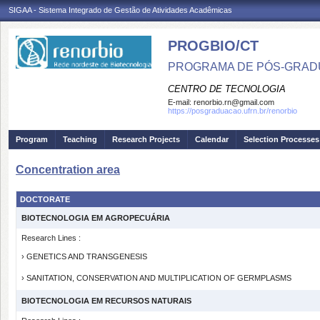
SIGAA - Sistema Integrado de Gestão de Atividades Acadêmicas
PROGBIO/CT
PROGRAMA DE PÓS-GRAD
CENTRO DE TECNOLOGIA
E-mail:
renorbio.rn@gmail.com
https://posgraduacao.ufrn.br/renorbio
Program
Teaching
Research Projects
Calendar
Selection Processes
Concentration area
DOCTORATE
BIOTECNOLOGIA EM AGROPECUÁRIA
Research Lines :
› GENETICS AND TRANSGENESIS
› SANITATION, CONSERVATION AND MULTIPLICATION OF GERMPLASMS
BIOTECNOLOGIA EM RECURSOS NATURAIS