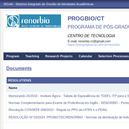
SIGAA - Sistema Integrado de Gestão de Atividades Acadêmicas
PROGBIO/CT
PROGRAMA DE PÓS-GRAD
CENTRO DE TECNOLOGIA
E-mail:
renorbio.rn@gmail.com
https://posgraduacao.ufrn.br/renorbio
Program
Teaching
Research Projects
Calendar
Selection Processes
Documents
RESOLUTIONS
Name
Memorando 20/2016 - Instituto Ágora - Tabela de Equivalência do TOEFL ITP para o 
Normas Complementares para Exame de Proficiência em Inglês - RENORBIO - Pont
Resolução CONSEPE 008/2022 - Regula os PPG da UFRN e o PDAG.
RESOLUÇÃO Nº 03/2024  PPGBIOTEC/RENORBIO - Normas da distribuição de bols