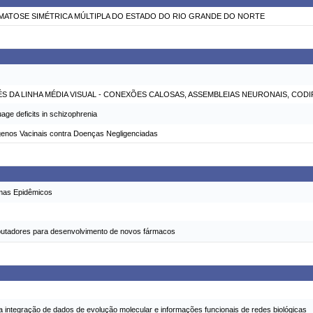
MATOSE SIMÉTRICA MÚLTIPLA DO ESTADO DO RIO GRANDE DO NORTE
 DA LINHA MÉDIA VISUAL - CONEXÕES CALOSAS, ASSEMBLEIAS NEURONAIS, CODIF
age deficits in schizophrenia
genos Vacinais contra Doenças Negligenciadas
emas Epidêmicos
putadores para desenvolvimento de novos fármacos
 integração de dados de evolução molecular e informações funcionais de redes biológicas