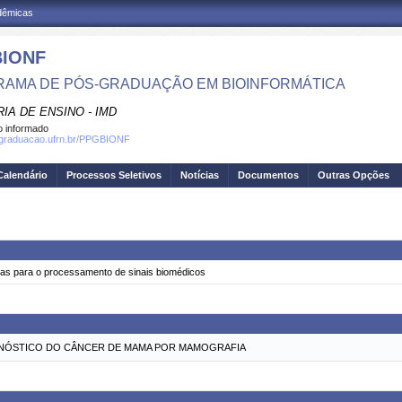
adêmicas
IONF
AMA DE PÓS-GRADUAÇÃO EM BIOINFORMÁTICA
IA DE ENSINO - IMD
 informado
osgraduacao.ufrn.br/PPGBIONF
Calendário
Processos Seletivos
Notícias
Documentos
Outras Opções
das para o processamento de sinais biomédicos
AGNÓSTICO DO CÂNCER DE MAMA POR MAMOGRAFIA