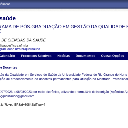
adêmicas
isaúde
AMA DE PÓS-GRADUAÇÃO EM GESTÃO DA QUALIDADE 
E
 DE CIÊNCIAS DA SAÚDE
lisaude@ccs.ufrn.br
sgraduacao.ufrn.br/qualisaude
Calendário
Processos Seletivos
Notícias
Documentos
Outras Opções
de Docentes
 da Qualidade em Serviços de Saúde da Universidade Federal do Rio Grande do Norte (U
citação de credenciamento de docentes permanentes para atuação no Mestrado Profission
/07/2023 a 08/08/2023 por meio eletrônico, utilizando o formulário de inscrição (Apêndice A
ppgqualisaude@gmail.com.
os.jsf?lc=pt_BR&id=8084&idTipo=4