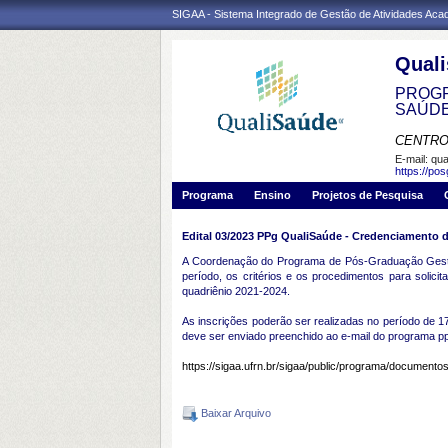
SIGAA - Sistema Integrado de Gestão de Atividades Ac
Qual
PROGR
SAÚD
CENTRO
E-mail:
qua
https://po
Programa
Ensino
Projetos de Pesquisa
Edital 03/2023 PPg QualiSaúde - Credenciamento 
A Coordenação do Programa de Pós-Graduação Gestão
período, os critérios e os procedimentos para soli
quadriênio 2021-2024.
As inscrições poderão ser realizadas no período de 17
deve ser enviado preenchido ao e-mail do programa 
https://sigaa.ufrn.br/sigaa/public/programa/document
Baixar Arquivo