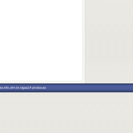
o.info.ufrn.br.sigaa14-producao