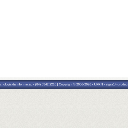
cnologia da Informação - (84) 3342 2210 | Copyright © 2006-2026 - UFRN - sigaa14-produca