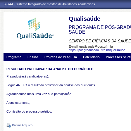
SIGAA - Sistema Integrado de Gestão de Atividades Acadêmicas
Qualisaúde
PROGRAMA DE PÓS-GRADU
SAÚDE
CENTRO DE CIÊNCIAS DA SAÚDE
E-mail:
qualisaude@ccs.ufrn.br
https://posgraduacao.ufrn.br/qualisaude
Programa
Ensino
Projetos de Pesquisa
Calendário
Processos Selet
RESULTADO PRELIMINAR DA ANÁLISE DO CURRÍCULO
Prezados(as) candidatos(as),
Segue ANEXO o resultado preliminar da análise dos currículos.
Agradecemos mais uma vez sua participação.
Atenciosamente,
Comissão do processo seletivo.
Baixar Arquivo