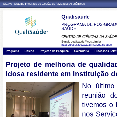
SIGAA - Sistema Integrado de Gestão de Atividades Acadêmicas
Qualisaúde
PROGRAMA DE PÓS-GRADU
SAÚDE
CENTRO DE CIÊNCIAS DA SAÚDE
E-mail:
qualisaude@ccs.ufrn.br
https://posgraduacao.ufrn.br/qualisaude
Programa
Ensino
Projetos de Pesquisa
Calendário
Processos Selet
Projeto de melhoria de qualid
idosa residente em Instituição 
No último
reunião d
tivemos o 
nos Serviç