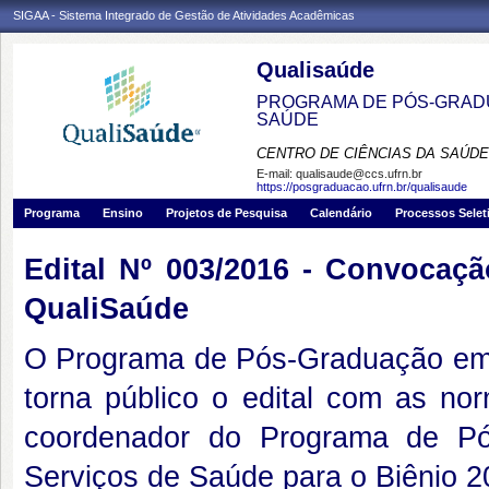
SIGAA - Sistema Integrado de Gestão de Atividades Acadêmicas
Qualisaúde
PROGRAMA DE PÓS-GRADU
SAÚDE
CENTRO DE CIÊNCIAS DA SAÚDE
E-mail:
qualisaude@ccs.ufrn.br
https://posgraduacao.ufrn.br/qualisaude
Programa
Ensino
Projetos de Pesquisa
Calendário
Processos Selet
Edital Nº 003/2016 - Convocaç
QualiSaúde
O Programa de Pós-Graduação em
torna público o edital com as no
coordenador do Programa de P
Serviços de Saúde para o Biênio 2