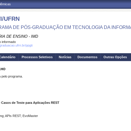
adêmicas
I/UFRN
AMA DE PÓS-GRADUAÇÃO EM TECNOLOGIA DA INFOR
IA DE ENSINO - IMD
 informado
sgraduacao.ufrn.br/ppgti
Calendário
Processos Seletivos
Notícias
Documentos
Outras Opções
LHO
pelo programa.
e Casos
de Teste para Aplicações REST
zing; APIs REST; EvoMaster