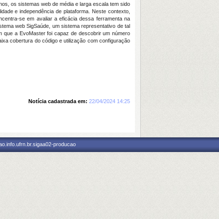
nos, os sistemas web de média e larga escala tem sido
dade e independência de plataforma. Neste contexto,
entra-se em avaliar a eficácia dessa ferramenta na
istema web SigSaúde, um sistema representativo de tal
m que a EvoMaster foi capaz de descobrir um número
aixa cobertura do código e utilização com configuração
Notícia cadastrada em:
22/04/2024 14:25
o.info.ufrn.br.sigaa02-producao