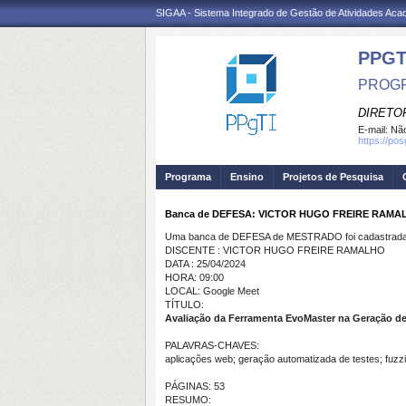
SIGAA - Sistema Integrado de Gestão de Atividades Ac
PPGT
PROGR
DIRETOR
E-mail:
Não
https://po
Programa
Ensino
Projetos de Pesquisa
Banca de DEFESA: VICTOR HUGO FREIRE RAMA
Uma banca de DEFESA de MESTRADO foi cadastrada 
DISCENTE : VICTOR HUGO FREIRE RAMALHO
DATA : 25/04/2024
HORA: 09:00
LOCAL: Google Meet
TÍTULO:
Avaliação da Ferramenta EvoMaster na Geração d
PALAVRAS-CHAVES:
aplicações web; geração automatizada de testes; fuz
PÁGINAS: 53
RESUMO: