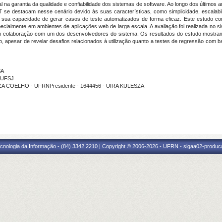
na garantia da qualidade e confiabilidade dos sistemas de software. Ao longo dos últimos a
e destacam nesse cenário devido às suas características, como simplicidade, escalabili
ua capacidade de gerar casos de teste automatizados de forma eficaz. Este estudo conc
cialmente em ambientes de aplicações web de larga escala. A avaliação foi realizada no s
 em colaboração com um dos desenvolvedores do sistema. Os resultados do estudo mostra
, apesar de revelar desafios relacionados à utilização quanto a testes de regressão com b
SA
- UFSJ
ZA COELHO - UFRNPresidente - 1644456 - UIRA KULESZA
cnologia da Informação - (84) 3342 2210 | Copyright © 2006-2026 - UFRN - sigaa02-produca