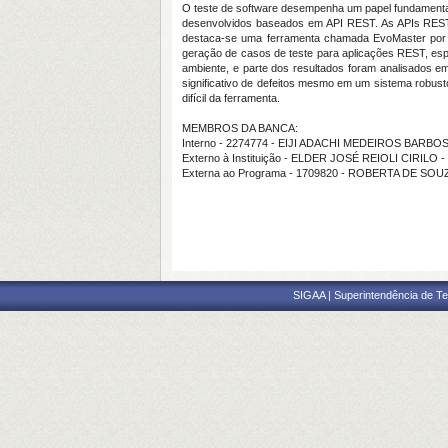
O teste de software desempenha um papel fundamental 
desenvolvidos baseados em API REST. As APIs REST s
destaca-se uma ferramenta chamada EvoMaster por s
geração de casos de teste para aplicações REST, espe
ambiente, e parte dos resultados foram analisados
significativo de defeitos mesmo em um sistema robusto
difícil da ferramenta.
MEMBROS DA BANCA:
Interno - 2274774 - EIJI ADACHI MEDEIROS BARBO
Externo à Instituição - ELDER JOSÉ REIOLI CIRILO 
Externa ao Programa - 1709820 - ROBERTA DE SOU
SIGAA | Superintendência de Te