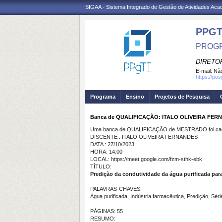
SIGAA - Sistema Integrado de Gestão de Atividades Ac
PPGT
PROGR
DIRETOR
E-mail:
Não
https://po
Programa
Ensino
Projetos de Pesquisa
Banca de QUALIFICAÇÃO: ITALO OLIVEIRA FER
Uma banca de QUALIFICAÇÃO de MESTRADO foi cada
DISCENTE : ITALO OLIVEIRA FERNANDES
DATA : 27/10/2023
HORA: 14:00
LOCAL: https://meet.google.com/fzm-sthk-ebk
TÍTULO:
Predição da condutividade da água purificada para
PALAVRAS-CHAVES:
Água purificada, Indústria farmacêutica, Predição, Sér
PÁGINAS: 55
RESUMO: