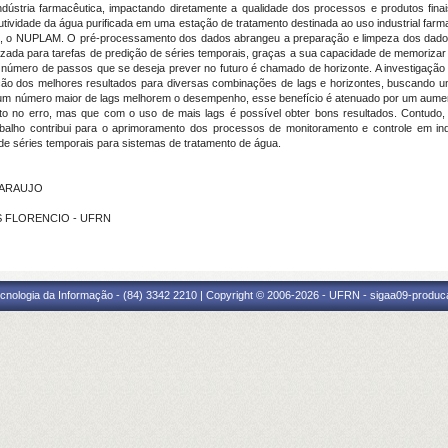
ndústria farmacêutica, impactando diretamente a qualidade dos processos e produtos fin
vidade da água purificada em uma estação de tratamento destinada ao uso industrial farma
co, o NUPLAM. O pré-processamento dos dados abrangeu a preparação e limpeza dos dado
lizada para tarefas de predição de séries temporais, graças a sua capacidade de memorizar
 número de passos que se deseja prever no futuro é chamado de horizonte. A investigação
ção dos melhores resultados para diversas combinações de lags e horizontes, buscando um
um número maior de lags melhorem o desempenho, esse benefício é atenuado por um aument
o no erro, mas que com o uso de mais lags é possível obter bons resultados. Contudo, 
abalho contribui para o aprimoramento dos processos de monitoramento e controle em in
de séries temporais para sistemas de tratamento de água.
E ARAUJO
OS FLORENCIO - UFRN
cnologia da Informação - (84) 3342 2210 | Copyright © 2006-2026 - UFRN - sigaa09-produca