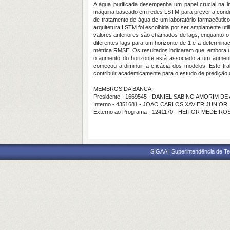
A água purificada desempenha um papel crucial na i
máquina baseado em redes LSTM para prever a conduti
de tratamento de água de um laboratório farmacêuti
arquitetura LSTM foi escolhida por ser amplamente uti
valores anteriores são chamados de lags, enquanto o
diferentes lags para um horizonte de 1 e a determina
métrica RMSE. Os resultados indicaram que, embora 
o aumento do horizonte está associado a um aument
começou a diminuir a eficácia dos modelos. Este tr
contribuir academicamente para o estudo de predição 
MEMBROS DA BANCA:
Presidente - 1669545 - DANIEL SABINO AMORIM D
Interno - 4351681 - JOAO CARLOS XAVIER JUNIOR
Externo ao Programa - 1241170 - HEITOR MEDEIR
SIGAA | Superintendência de Te