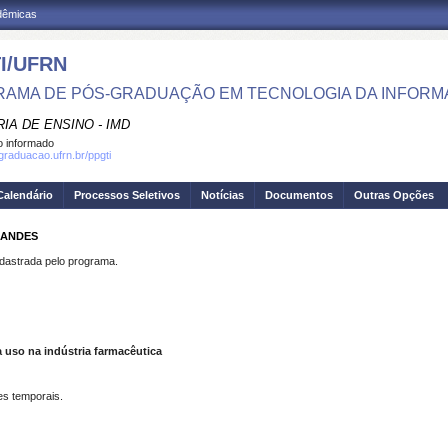
adêmicas
I/UFRN
AMA DE PÓS-GRADUAÇÃO EM TECNOLOGIA DA INFOR
IA DE ENSINO - IMD
 informado
sgraduacao.ufrn.br/ppgti
Calendário
Processos Seletivos
Notícias
Documentos
Outras Opções
NANDES
strada pelo programa.
 uso na indústria farmacêutica
ies temporais.