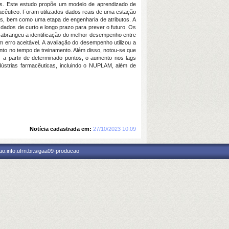
ais. Este estudo propõe um modelo de aprendizado de
cêutico. Foram utilizados dados reais de uma estação
s, bem como uma etapa de engenharia de atributos. A
 dados de curto e longo prazo para prever o futuro. Os
 abrangeu a identificação do melhor desempenho entre
 erro aceitável. A avaliação do desempenho utilizou a
o no tempo de treinamento. Além disso, notou-se que
a partir de determinado pontos, o aumento nos lags
dústrias farmacêuticas, incluindo o NUPLAM, além de
Notícia cadastrada em:
27/10/2023 10:09
o.info.ufrn.br.sigaa09-producao