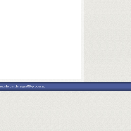
o.info.ufrn.br.sigaa08-producao