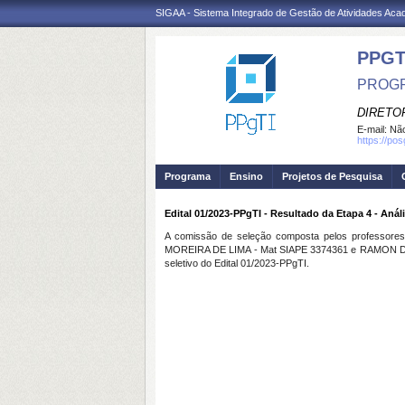
SIGAA - Sistema Integrado de Gestão de Atividades Ac
PPGT
PROGR
DIRETOR
E-mail:
Não
https://po
Programa
Ensino
Projetos de Pesquisa
Edital 01/2023-PPgTI - Resultado da Etapa 4 - Anál
A comissão de seleção composta pelos profess
MOREIRA DE LIMA - Mat SIAPE 3374361 e RAMON DOS R
seletivo do Edital 01/2023-PPgTI.