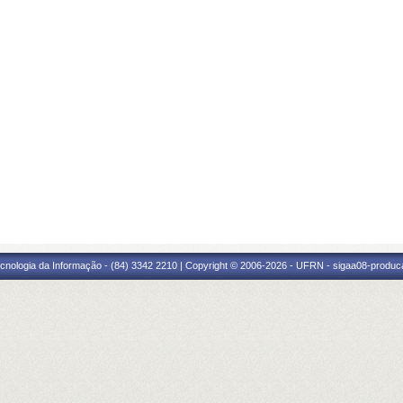
cnologia da Informação - (84) 3342 2210 | Copyright © 2006-2026 - UFRN - sigaa08-produca