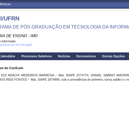
adêmicas
I/UFRN
AMA DE PÓS-GRADUAÇÃO EM TECNOLOGIA DA INFOR
IA DE ENSINO - IMD
 informado
sgraduacao.ufrn.br/ppgti
Calendário
Processos Seletivos
Notícias
Documentos
Outras Opções
ise do Currículo
ores EIJI ADACHI MEDEIROS BARBOSA – Mat. SIAPE 2274774, DANIEL SABINO AMOR
EIS FONTES – Mat. SIAPE 1874895, sob a presidência do primeiro, torna público o resul