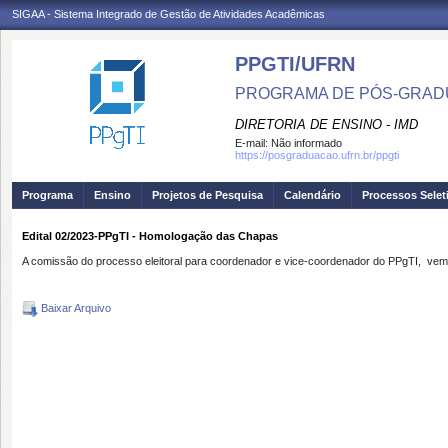
SIGAA - Sistema Integrado de Gestão de Atividades Acadêmicas
PPGTI/UFRN
PROGRAMA DE PÓS-GRAD
DIRETORIA DE ENSINO - IMD
E-mail:
Não informado
https://posgraduacao.ufrn.br/ppgti
Programa
Ensino
Projetos de Pesquisa
Calendário
Processos Selet
Edital 02/2023-PPgTI - Homologação das Chapas
A comissão do processo eleitoral para coordenador e vice-coordenador do PPgTI, vem a
Baixar Arquivo