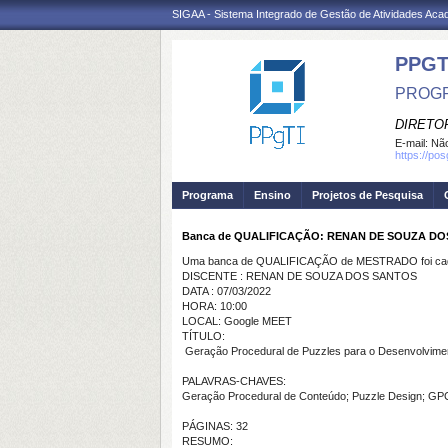
SIGAA - Sistema Integrado de Gestão de Atividades Ac
PPGT
PROGR
DIRETOR
E-mail:
Não
https://po
Programa
Ensino
Projetos de Pesquisa
Banca de QUALIFICAÇÃO: RENAN DE SOUZA D
Uma banca de QUALIFICAÇÃO de MESTRADO foi cada
DISCENTE : RENAN DE SOUZA DOS SANTOS
DATA : 07/03/2022
HORA: 10:00
LOCAL: Google MEET
TÍTULO:
Geração Procedural de Puzzles para o Desenvolvime
PALAVRAS-CHAVES:
Geração Procedural de Conteúdo; Puzzle Design; G
PÁGINAS: 32
RESUMO: