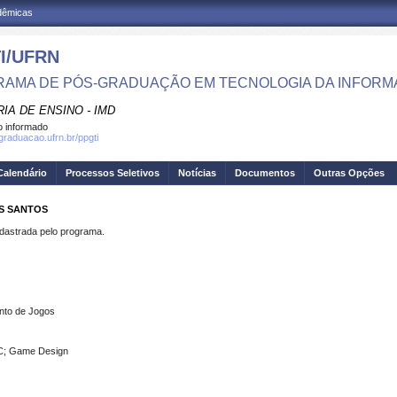
adêmicas
I/UFRN
AMA DE PÓS-GRADUAÇÃO EM TECNOLOGIA DA INFOR
IA DE ENSINO - IMD
 informado
sgraduacao.ufrn.br/ppgti
Calendário
Processos Seletivos
Notícias
Documentos
Outras Opções
OS SANTOS
strada pelo programa.
nto de Jogos
PC; Game Design