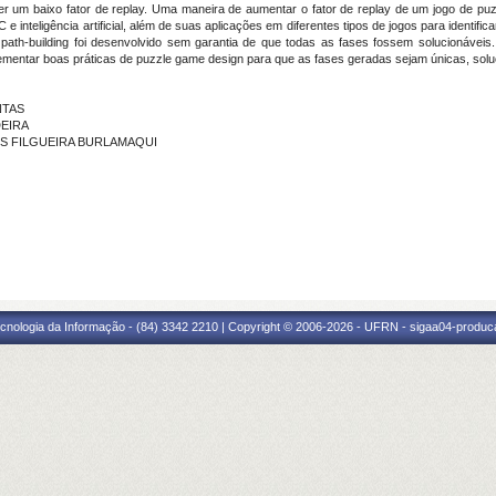
ter um baixo fator de replay. Uma maneira de aumentar o fator de replay de um jogo de 
 inteligência artificial, além de suas aplicações em diferentes tipos de jogos para identif
 path-building foi desenvolvido sem garantia de que todas as fases fossem solucionáve
ementar boas práticas de puzzle game design para que as fases geradas sejam únicas, solu
NTAS
DEIRA
IROS FILGUEIRA BURLAMAQUI
cnologia da Informação - (84) 3342 2210 | Copyright © 2006-2026 - UFRN - sigaa04-produca