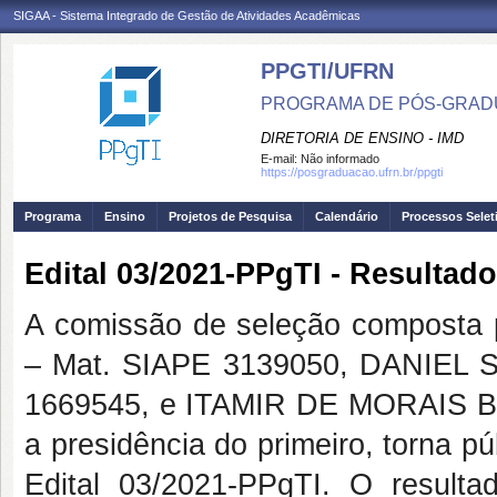
SIGAA - Sistema Integrado de Gestão de Atividades Acadêmicas
PPGTI/UFRN
PROGRAMA DE PÓS-GRAD
DIRETORIA DE ENSINO - IMD
E-mail:
Não informado
https://posgraduacao.ufrn.br/ppgti
Programa
Ensino
Projetos de Pesquisa
Calendário
Processos Selet
Edital 03/2021-PPgTI - Resultado
A comissão de seleção compost
– Mat. SIAPE 3139050, DANIEL
1669545, e ITAMIR DE MORAIS B
a presidência do primeiro, torna pú
Edital 03/2021-PPgTI. O result