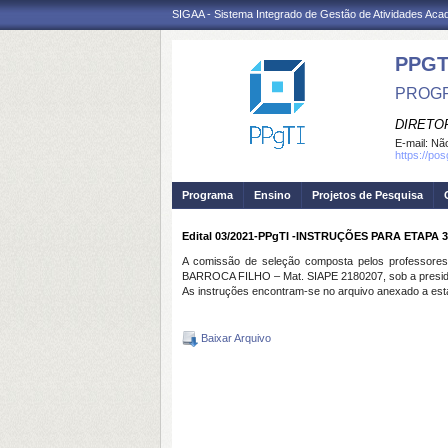
SIGAA - Sistema Integrado de Gestão de Atividades Ac
PPGT
PROGR
DIRETOR
E-mail:
Não
https://po
Programa
Ensino
Projetos de Pesquisa
Edital 03/2021-PPgTI -INSTRUÇÕES PARA ETAP
A comissão de seleção composta pelos profes
BARROCA FILHO – Mat. SIAPE 2180207, sob a presidênci
As instruções encontram-se no arquivo anexado a esta
Baixar Arquivo