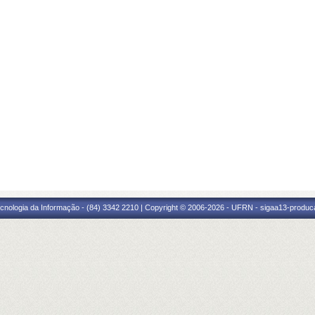
cnologia da Informação - (84) 3342 2210 | Copyright © 2006-2026 - UFRN - sigaa13-produca