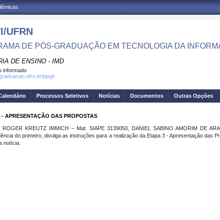
adêmicas
I/UFRN
AMA DE PÓS-GRADUAÇÃO EM TECNOLOGIA DA INFOR
IA DE ENSINO - IMD
 informado
sgraduacao.ufrn.br/ppgti
Calendário
Processos Seletivos
Notícias
Documentos
Outras Opções
A 3 - APRESENTAÇÃO DAS PROPOSTAS
sores ROGER KREUTZ IMMICH – Mat. SIAPE 3139050, DANIEL SABINO AMORIM DE ARA
a do primeiro, divulga as instruções para a realização da Etapa 3 - Apresentação das Pr
 notícia.