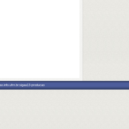
o.info.ufrn.br.sigaa13-producao