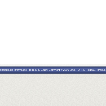
cnologia da Informação - (84) 3342 2210 | Copyright © 2006-2026 - UFRN - sigaa07-produca