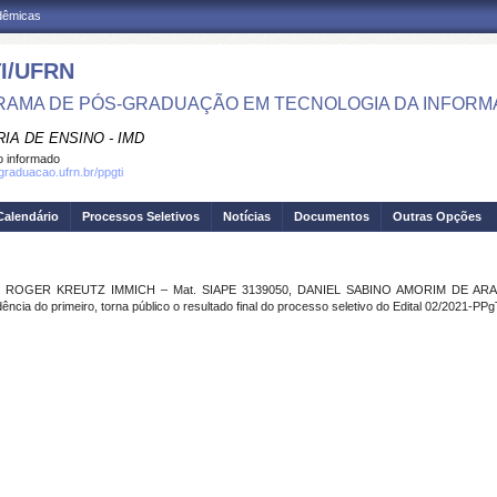
adêmicas
I/UFRN
AMA DE PÓS-GRADUAÇÃO EM TECNOLOGIA DA INFOR
IA DE ENSINO - IMD
 informado
sgraduacao.ufrn.br/ppgti
Calendário
Processos Seletivos
Notícias
Documentos
Outras Opções
sores ROGER KREUTZ IMMICH – Mat. SIAPE 3139050, DANIEL SABINO AMORIM DE ARA
a do primeiro, torna público o resultado final do processo seletivo do Edital 02/2021-PPg