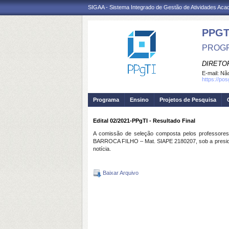
SIGAA - Sistema Integrado de Gestão de Atividades Ac
PPGT
PROGR
DIRETOR
E-mail:
Não
https://po
Programa
Ensino
Projetos de Pesquisa
Edital 02/2021-PPgTI - Resultado Final
A comissão de seleção composta pelos profes
BARROCA FILHO – Mat. SIAPE 2180207, sob a presidênci
notícia.
Baixar Arquivo