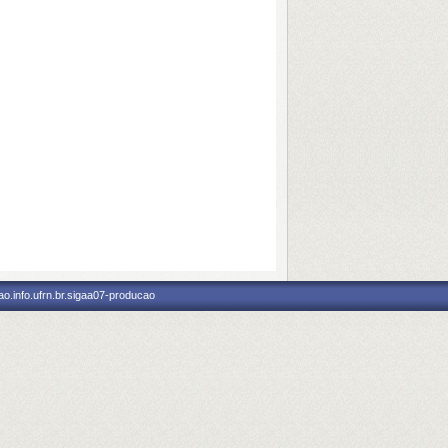
o.info.ufrn.br.sigaa07-producao