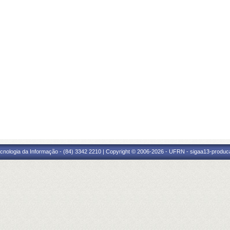
cnologia da Informação - (84) 3342 2210 | Copyright © 2006-2026 - UFRN - sigaa13-produca