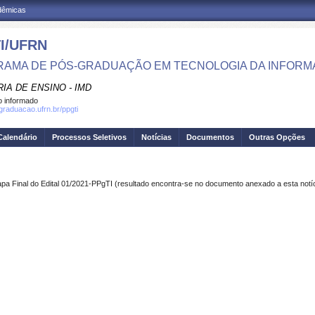
adêmicas
I/UFRN
AMA DE PÓS-GRADUAÇÃO EM TECNOLOGIA DA INFOR
IA DE ENSINO - IMD
 informado
sgraduacao.ufrn.br/ppgti
Calendário
Processos Seletivos
Notícias
Documentos
Outras Opções
apa Final do Edital 01/2021-PPgTI (resultado encontra-se no documento anexado a esta notíc