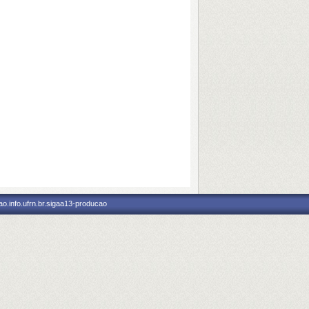
o.info.ufrn.br.sigaa13-producao