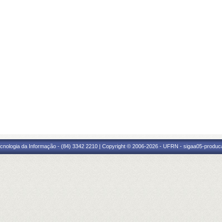
cnologia da Informação - (84) 3342 2210 | Copyright © 2006-2026 - UFRN - sigaa05-produca