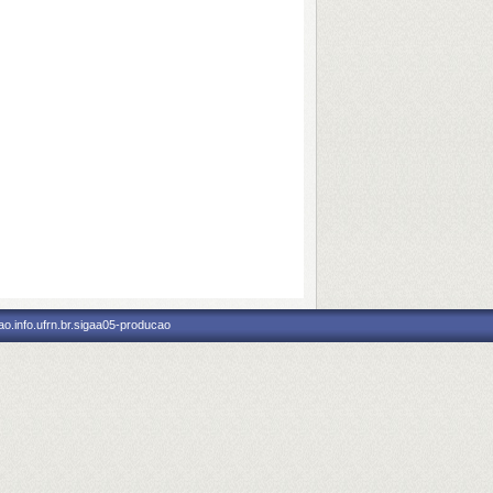
o.info.ufrn.br.sigaa05-producao