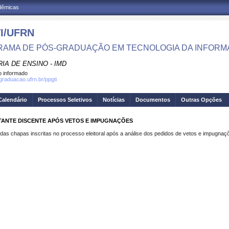
adêmicas
I/UFRN
AMA DE PÓS-GRADUAÇÃO EM TECNOLOGIA DA INFOR
IA DE ENSINO - IMD
 informado
sgraduacao.ufrn.br/ppgti
Calendário
Processos Seletivos
Notícias
Documentos
Outras Opções
ANTE DISCENTE APÓS VETOS E IMPUGNAÇÕES
as chapas inscritas no processo eleitoral após a análise dos pedidos de vetos e impugnaç