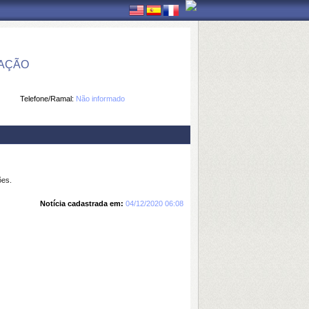
MAÇÃO
Telefone/Ramal:
Não informado
ões.
Notícia cadastrada em:
04/12/2020 06:08