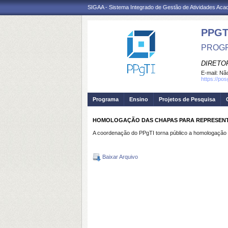
SIGAA - Sistema Integrado de Gestão de Atividades Ac
PPGT
PROGR
DIRETOR
E-mail:
Não
https://po
Programa
Ensino
Projetos de Pesquisa
HOMOLOGAÇÃO DAS CHAPAS PARA REPRESENT
A coordenação do PPgTI torna público a homologação d
Baixar Arquivo