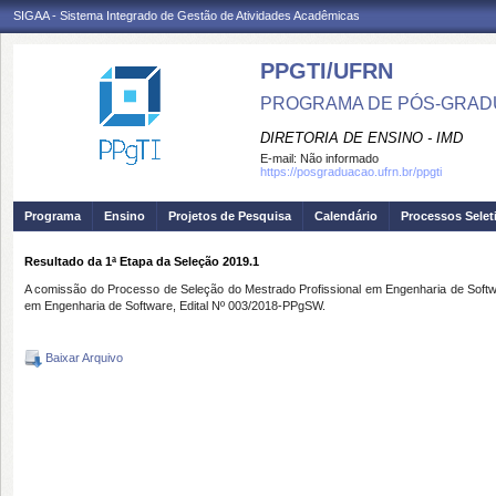
SIGAA - Sistema Integrado de Gestão de Atividades Acadêmicas
PPGTI/UFRN
PROGRAMA DE PÓS-GRAD
DIRETORIA DE ENSINO - IMD
E-mail:
Não informado
https://posgraduacao.ufrn.br/ppgti
Programa
Ensino
Projetos de Pesquisa
Calendário
Processos Selet
Resultado da 1ª Etapa da Seleção 2019.1
A comissão do Processo de Seleção do Mestrado Profissional em
Engenharia de Softw
em Engenharia de Software, Edital Nº 003/2018-PPgSW.
Baixar Arquivo