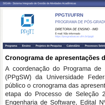
SIGAA - Sistema Integrado de Gestão de Atividades Acadêmicas
PPGTI/UFRN
PROGRAMA DE PÓS-GRAD
DIRETORIA DE ENSINO - IMD
E-mail:
Não informado
https://posgraduacao.ufrn.br/ppgti
Programa
Ensino
Projetos de Pesquisa
Calendário
Processos Selet
Cronograma de apresentações d
A coordenação do Programa de 
(PPgSW) da Universidade Feder
público o cronograma das apresent
etapa do Processo de Seleção 2
Engenharia de Software, Edital 