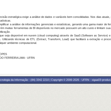
isão estratégica exige a análise de dados e variáveis bem consolidadas. Nos dias atuais, é
atísticas.
implificar a análise de informações gerenciais e estatísticas, gerando uma gama maior de f
orém muitas ferramentas de BI disponíveis no mercado possuem um alto custo e limitam sua 
ilização.
 que seja disponível em nuvem (cloud computing) através de SaaS (Software as Service) e 
va. Utilizando técnicas de ETL (Extract, Transform, Load) que facilitará a extração e pr
alquer ambiente computacional.
LOPES
VEDO FERREIRA LIMA - UFRN
cnologia da Informação - (84) 3342 2210 | Copyright © 2006-2026 - UFRN - sigaa03-produca