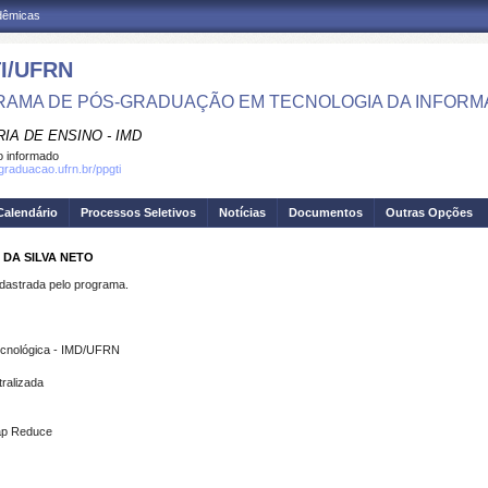
adêmicas
I/UFRN
AMA DE PÓS-GRADUAÇÃO EM TECNOLOGIA DA INFOR
IA DE ENSINO - IMD
 informado
sgraduacao.ufrn.br/ppgti
Calendário
Processos Seletivos
Notícias
Documentos
Outras Opções
 DA SILVA NETO
strada pelo programa.
ecnológica - IMD/UFRN
ralizada
Map Reduce