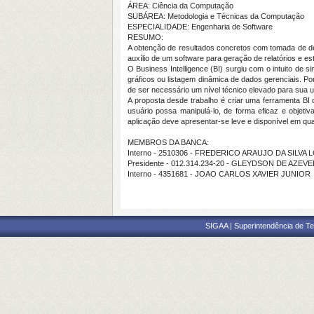
ÁREA: Ciência da Computação
SUBÁREA: Metodologia e Técnicas da Computação
ESPECIALIDADE: Engenharia de Software
RESUMO:
A obtenção de resultados concretos com tomada de dec
auxílio de um software para geração de relatórios e est
O Business Intelligence (BI) surgiu com o intuito de s
gráficos ou listagem dinâmica de dados gerenciais. P
de ser necessário um nível técnico elevado para sua ut
A proposta desde trabalho é criar uma ferramenta BI
usuário possa manipulá-lo, de forma eficaz e objeti
aplicação deve apresentar-se leve e disponível em qu
MEMBROS DA BANCA:
Interno - 2510306 - FREDERICO ARAUJO DA SILVA 
Presidente - 012.314.234-20 - GLEYDSON DE AZE
Interno - 4351681 - JOAO CARLOS XAVIER JUNIOR
SIGAA | Superintendência de Te