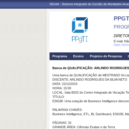
SIGAA - Sistema Integrado de Gestão de Atividades Ac
PPGT
PROGR
DIRETOR
E-mail:
Não
https://po
Programa
Ensino
Projetos de Pesquisa
Banca de QUALIFICAÇÃO: ARLINDO RODRIGUES
Uma banca de QUALIFICAÇÃO de MESTRADO foi cada
DISCENTE: ARLINDO RODRIGUES DA SILVA NETO
DATA: 22/12/2015
HORA: 15:00
LOCAL: Sala B202 do Centro Integrado de Vocação T
TÍTULO:
ESIGBI: Uma solução de Business Intelligence descent
PALAVRAS-CHAVES:
Business Intelligence, ETL, BI, Dashboard, ESIGBI, 
PÁGINAS: 32
GRANDE ÁREA: Ciências Exatas e da Terra