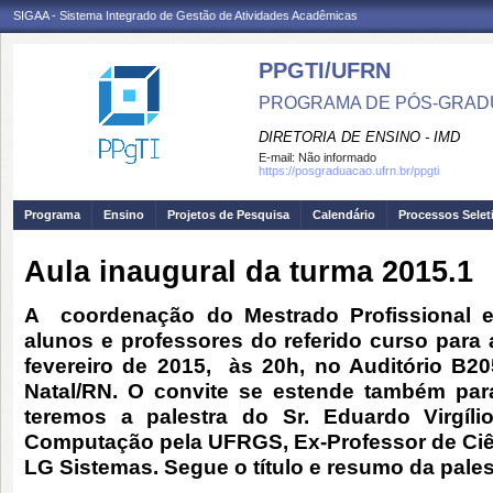
SIGAA - Sistema Integrado de Gestão de Atividades Acadêmicas
PPGTI/UFRN
PROGRAMA DE PÓS-GRAD
DIRETORIA DE ENSINO - IMD
E-mail:
Não informado
https://posgraduacao.ufrn.br/ppgti
Programa
Ensino
Projetos de Pesquisa
Calendário
Processos Selet
Aula inaugural da turma 2015.1
A coordenação do Mestrado Profissional 
alunos e professores do referido curso para a
fevereiro de 2015, às 20h, no Auditório B20
Natal/RN. O convite se estende também par
teremos a palestra do Sr. Eduardo Virgíl
Computação pela UFRGS, Ex-Professor de Ciê
LG Sistemas. Segue o título e resumo da pales