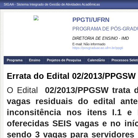
SIGAA - Sistema Integrado de Gestão de Atividades Acadêmicas
PPGTI/UFRN
PROGRAMA DE PÓS-GRAD
DIRETORIA DE ENSINO - IMD
E-mail:
Não informado
https://posgraduacao.ufrn.br/ppgti
Programa
Ensino
Projetos de Pesquisa
Calendário
Processos Selet
Errata do Edital 02/2013/PPGSW
O Edital
02/2013/PPGSW trata d
vagas residuais do edital ante
inconsitência nos itens I.1 e
oferecidas SEIS vagas e no iní
sendo 3 vagas para servidores