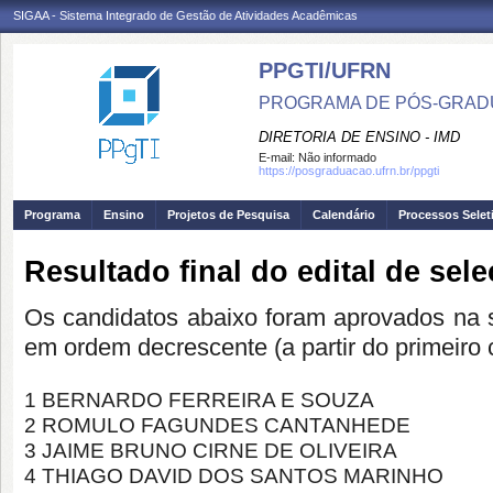
SIGAA - Sistema Integrado de Gestão de Atividades Acadêmicas
PPGTI/UFRN
PROGRAMA DE PÓS-GRAD
DIRETORIA DE ENSINO - IMD
E-mail:
Não informado
https://posgraduacao.ufrn.br/ppgti
Programa
Ensino
Projetos de Pesquisa
Calendário
Processos Selet
Resultado final do edital de se
Os candidatos abaixo foram aprovados na s
em ordem decrescente (a partir do primeiro 
1 BERNARDO FERREIRA E SOUZA
2 ROMULO FAGUNDES CANTANHEDE
3 JAIME BRUNO CIRNE DE OLIVEIRA
4 THIAGO DAVID DOS SANTOS MARINHO