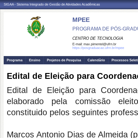
SIGAA - Sistema Integrado de Gestão de Atividades Acadêmicas
MPEE
PROGRAMA DE PÓS-GRADU
CENTRO DE TECNOLOGIA
E-mail:
max.pimentel@ufrn.br
https://posgraduacao.ufrn.br/mpee
Programa
Ensino
Projetos de Pesquisa
Calendário
Processos Selet
Edital de Eleição para Coorden
Edital de Eleição para Coorde
elaborado pela comissão eleit
constituido pelos seguintes profes
Marcos Antonio Dias de Almeida (p