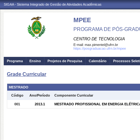
SIGAA - Sistema Integrado de Gestão de Atividades Acadêmicas
MPEE
PROGRAMA DE PÓS-GRADU
CENTRO DE TECNOLOGIA
E-mail:
max.pimentel@ufrn.br
https://posgraduacao.ufrn.br/mpee
Programa
Ensino
Projetos de Pesquisa
Calendário
Processos Selet
Grade Curricular
MESTRADO
Código
Ano/Período
Componente Curricular
001
2013.1
MESTRADO PROFISSIONAL EM ENERGIA ELÉTRICA -