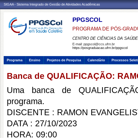
SIGAA - Sistema Integrado de Gestão de Atividades Acadêmicas
PPGSCOL
PROGRAMA DE PÓS-GRAD
CENTRO DE CIÊNCIAS DA SAÚDE
E-mail:
ppgscol@ccs.ufrn.br
https://posgraduacao.ufrn.br/ppgscol
Programa
Ensino
Projetos de Pesquisa
Calendário
Processos Selet
Banca de QUALIFICAÇÃO: RAM
Uma banca de QUALIFICAÇÃO
programa.
DISCENTE : RAMON EVANGELIS
DATA : 27/10/2023
HORA: 09:00