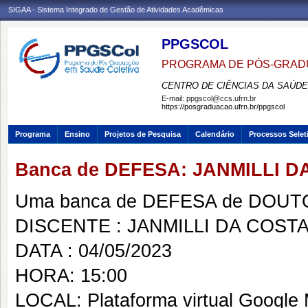
SIGAA - Sistema Integrado de Gestão de Atividades Acadêmicas
PPGSCOL
PROGRAMA DE PÓS-GRAD
CENTRO DE CIÊNCIAS DA SAÚDE
E-mail:
ppgscol@ccs.ufrn.br
https://posgraduacao.ufrn.br/ppgscol
Programa
Ensino
Projetos de Pesquisa
Calendário
Processos Selet
Banca de DEFESA: JANMILLI 
Uma banca de DEFESA de DOUTOR
DISCENTE : JANMILLI DA COST
DATA : 04/05/2023
HORA: 15:00
LOCAL: Plataforma virtual Google