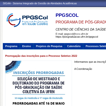
SIGAA - Sistema Integrado de Gestão de Atividades Acadêmicas
PPGSCOL
PROGRAMA DE PÓS-GRAD
CENTRO DE CIÊNCIAS DA SAÚDE
E-mail:
ppgscol@ccs.ufrn.br
https://posgraduacao.ufrn.br/ppgscol
Programa
Ensino
Projetos de Pesquisa
Calendário
Processos Selet
Prorrogação das inscrições para o Processo Seletivo 2022
Informamos que as inscriçõ
A Coordenação