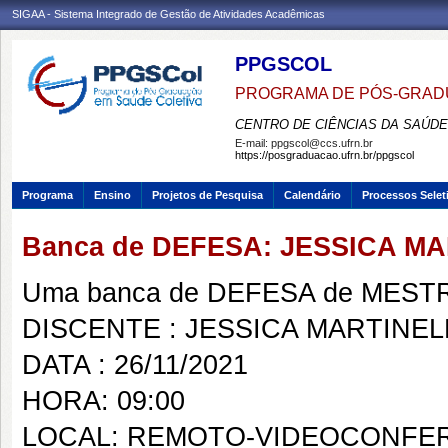
SIGAA - Sistema Integrado de Gestão de Atividades Acadêmicas
PPGSCOL
PROGRAMA DE PÓS-GRAD
CENTRO DE CIÊNCIAS DA SAÚDE
E-mail:
ppgscol@ccs.ufrn.br
https://posgraduacao.ufrn.br/ppgscol
Programa
Ensino
Projetos de Pesquisa
Calendário
Processos Selet
Banca de DEFESA: JESSICA MA
Uma banca de DEFESA de MESTRAD
DISCENTE : JESSICA MARTINEL
DATA : 26/11/2021
HORA: 09:00
LOCAL: REMOTO-VIDEOCONFE