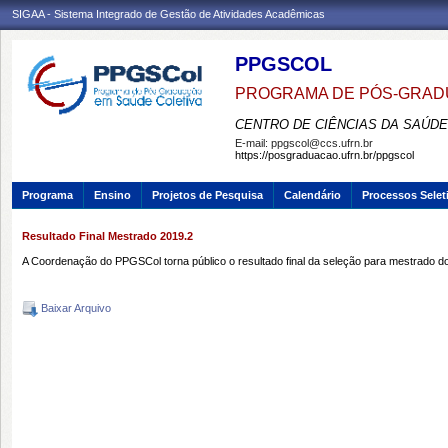
SIGAA - Sistema Integrado de Gestão de Atividades Acadêmicas
PPGSCOL
PROGRAMA DE PÓS-GRAD
CENTRO DE CIÊNCIAS DA SAÚDE
E-mail:
ppgscol@ccs.ufrn.br
https://posgraduacao.ufrn.br/ppgscol
Programa
Ensino
Projetos de Pesquisa
Calendário
Processos Selet
Resultado Final Mestrado 2019.2
A Coordenação do PPGSCol torna público o resultado final da seleção para mestrado do
Baixar Arquivo