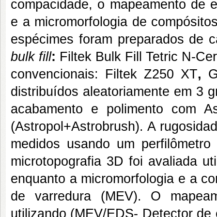
compacidade, o mapeamento de el
e a micromorfologia de compósito
espécimes foram preparados de ca
bulk fill
:
Filtek Bulk Fill
Tetric N-Cer
convencionais:
Filtek Z250 XT
,
G
distribuídos aleatoriamente em 3 
acabamento e polimento com Ast
(Astropol+Astrobrush). A rugosidad
medidos usando um perfilômetro 
microtopografia 3D foi avaliada u
enquanto a micromorfologia e a co
de varredura (MEV). O mapeame
utilizando (MEV/EDS- Detector de e