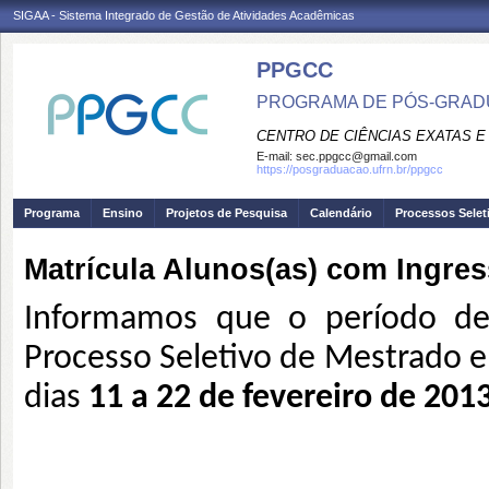
SIGAA - Sistema Integrado de Gestão de Atividades Acadêmicas
PPGCC
PROGRAMA DE PÓS-GRADU
CENTRO DE CIÊNCIAS EXATAS E
E-mail:
sec.ppgcc@gmail.com
https://posgraduacao.ufrn.br/ppgcc
Programa
Ensino
Projetos de Pesquisa
Calendário
Processos Selet
Matrícula Alunos(as) com Ingre
Informamos que o período de 
Processo Seletivo de Mestrado 
dias
11 a 22 de fevereiro de 201