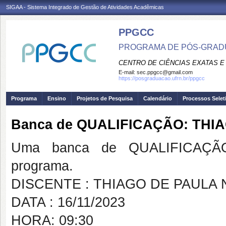
SIGAA - Sistema Integrado de Gestão de Atividades Acadêmicas
PPGCC
PROGRAMA DE PÓS-GRADU
CENTRO DE CIÊNCIAS EXATAS E
E-mail:
sec.ppgcc@gmail.com
https://posgraduacao.ufrn.br/ppgcc
Programa
Ensino
Projetos de Pesquisa
Calendário
Processos Selet
Banca de QUALIFICAÇÃO: THI
Uma banca de QUALIFICAÇÃO
programa.
DISCENTE : THIAGO DE PAULA
DATA : 16/11/2023
HORA: 09:30