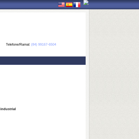
Telefone/Ramal:
(84) 99167-6504
industrial