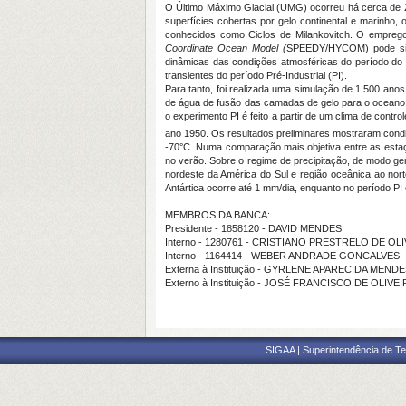
O Último Máximo Glacial (UMG) ocorreu há cerca de 2
superfícies cobertas por gelo continental e marinho, 
conhecidos como Ciclos de Milankovitch. O empre
Coordinate Ocean Model (
SPEEDY/HYCOM) pode simul
dinâmicas das condições atmosféricas do período do
transientes do período Pré-Industrial (PI).
Para tanto, foi realizada uma simulação de 1.500 
de água de fusão das camadas de gelo para o oceano,
o experimento PI é feito a partir de um clima de cont
ano 1950. Os resultados preliminares mostraram cond
-70°C. Numa comparação mais objetiva entre as estaç
no verão. Sobre o regime de precipitação, de modo ge
nordeste da América do Sul e região oceânica ao nor
Antártica ocorre até 1 mm/dia, enquanto no período P
MEMBROS DA BANCA:
Presidente - 1858120 - DAVID MENDES
Interno - 1280761 - CRISTIANO PRESTRELO DE OL
Interno - 1164414 - WEBER ANDRADE GONCALVES
Externa à Instituição - GYRLENE APARECIDA MENDE
Externo à Instituição - JOSÉ FRANCISCO DE OLIVEI
SIGAA | Superintendência de Te