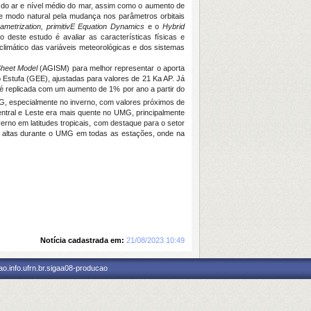
 do ar e nível médio do mar, assim como o aumento de
e modo natural pela mudança nos parâmetros orbitais
rametrization, primitivE Equation Dynamics
e o
Hybrid
este estudo é avaliar as características físicas e
imático das variáveis meteorológicas e dos sistemas
heet Model
(AGISM) para melhor representar o aporta
Estufa (GEE), ajustadas para valores de 21 Ka AP. Já
é replicada com um aumento de 1% por ano a partir do
G, especialmente no inverno, com valores próximos de
ntral e Leste era mais quente no UMG, principalmente
rno em latitudes tropicais, com destaque para o setor
 e altas durante o UMG em todas as estações, onde na
Notícia cadastrada em:
21/08/2023 10:49
o.info.ufrn.br.sigaa08-producao