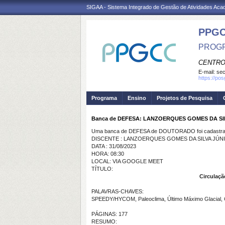
SIGAA - Sistema Integrado de Gestão de Atividades Ac
PPG
PROGR
CENTRO
E-mail:
se
https://po
Programa
Ensino
Projetos de Pesquisa
Banca de DEFESA: LANZOERQUES GOMES DA SI
Uma banca de DEFESA de DOUTORADO foi cadastrad
DISCENTE : LANZOERQUES GOMES DA SILVA JÚN
DATA : 31/08/2023
HORA: 08:30
LOCAL: VIA GOOGLE MEET
TÍTULO:
Circulaçã
PALAVRAS-CHAVES:
SPEEDY/HYCOM, Paleoclima, Último Máximo Glacial, Ci
PÁGINAS: 177
RESUMO: