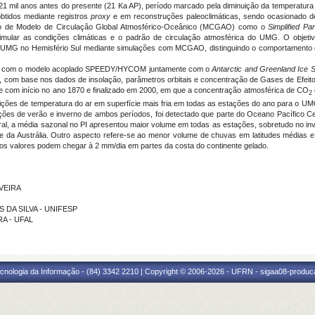
1 mil anos antes do presente (21 Ka AP), período marcado pela diminuição da temperatura
obtidos mediante registros
proxy
e em reconstruções paleoclimáticas, sendo ocasionado d
go de Modelo de Circulação Global Atmosférico-Oceânico (MCGAO) como o
Simplified Pa
ar as condições climáticas e o padrão de circulação atmosférica do UMG. O objetivo d
 UMG no Hemisfério Sul mediante simulações com MCGAO, distinguindo o comportamento cl
anos com o modelo acoplado SPEEDY/HYCOM juntamente com o
Antarctic
and Greenland Ice
S
 com base nos dados de insolação, parâmetros orbitais e concentração de Gases de Efeito 
role com início no ano 1870 e finalizado em 2000, em que a concentração atmosférica de CO
2
ições de temperatura do ar em superfície mais fria em todas as estações do ano para o UM
ões de verão e inverno de ambos períodos, foi detectado que parte do Oceano Pacífico Ce
ral, a média sazonal no PI apresentou maior volume em todas as estações, sobretudo no inve
te da Austrália. Outro aspecto refere-se ao menor volume de chuvas em latitudes médias
I os valores podem chegar à 2 mm/dia em partes da costa do continente gelado.
IVEIRA
S DA SILVA - UNIFESP
RA - UFAL
cnologia da Informação - (84) 3342 2210 | Copyright © 2006-2026 - UFRN - sigaa08-produca