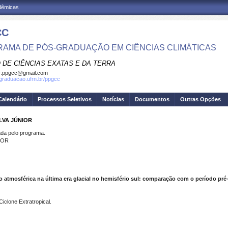
adêmicas
CC
AMA DE PÓS-GRADUAÇÃO EM CIÊNCIAS CLIMÁTICAS
 DE CIÊNCIAS EXATAS E DA TERRA
c.ppgcc@gmail.com
sgraduacao.ufrn.br/ppgcc
Calendário
Processos Seletivos
Notícias
Documentos
Outras Opções
LVA JÚNIOR
a pelo programa.
IOR
o atmosférica na última era glacial no hemisfério sul: comparação com o período pré-
clone Extratropical.