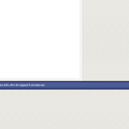
o.info.ufrn.br.sigaa14-producao