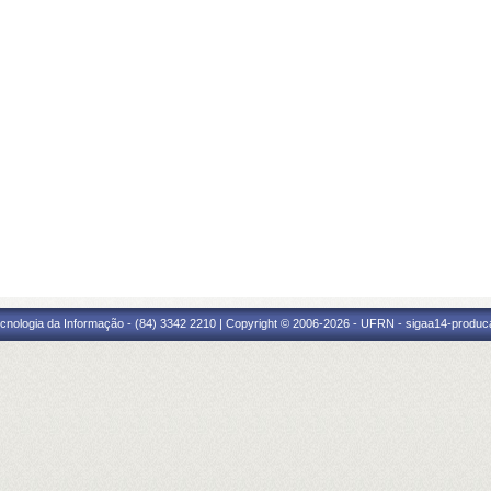
cnologia da Informação - (84) 3342 2210 | Copyright © 2006-2026 - UFRN - sigaa14-produca