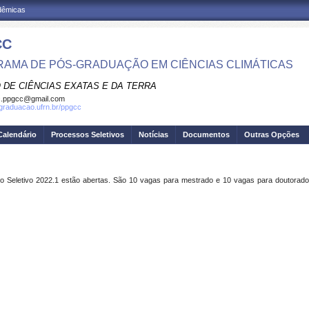
adêmicas
CC
AMA DE PÓS-GRADUAÇÃO EM CIÊNCIAS CLIMÁTICAS
 DE CIÊNCIAS EXATAS E DA TERRA
c.ppgcc@gmail.com
sgraduacao.ufrn.br/ppgcc
Calendário
Processos Seletivos
Notícias
Documentos
Outras Opções
 Seletivo 2022.1 estão abertas. São 10 vagas para mestrado e 10 vagas para doutorado.