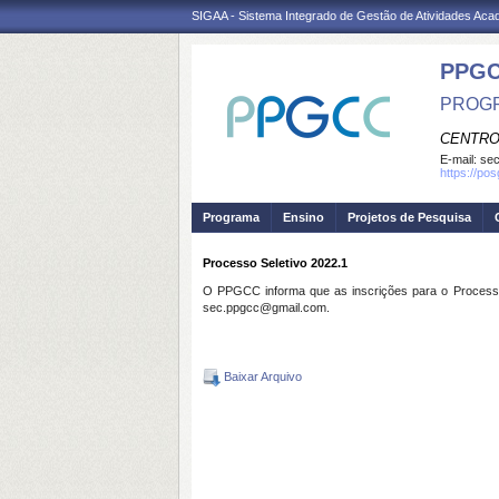
SIGAA - Sistema Integrado de Gestão de Atividades Ac
PPG
PROGR
CENTRO
E-mail:
se
https://po
Programa
Ensino
Projetos de Pesquisa
Processo Seletivo 2022.1
O PPGCC informa que as inscrições para o Processo
sec.ppgcc@gmail.com.
Baixar Arquivo