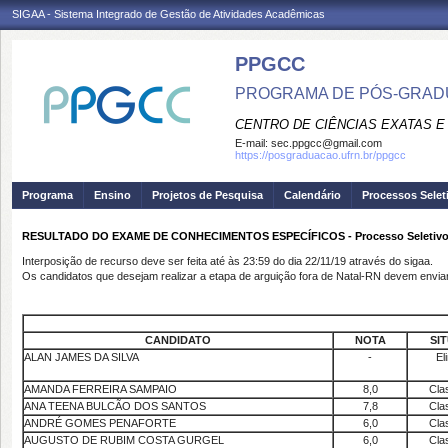
SIGAA - Sistema Integrado de Gestão de Atividades Acadêmicas
PPGCC
PROGRAMA DE PÓS-GRADU
CENTRO DE CIÊNCIAS EXATAS E
E-mail:
sec.ppgcc@gmail.com
https://posgraduacao.ufrn.br/ppgcc
Programa
Ensino
Projetos de Pesquisa
Calendário
Processos Selet
RESULTADO DO EXAME DE CONHECIMENTOS ESPECÍFICOS - Processo Seletivo
Interposição de recurso deve ser feita até às 23:59 do dia 22/11/19 através do sigaa.
Os candidatos que desejam realizar a etapa de arguição fora de Natal-RN devem enviar
CANDIDATO
NOTA
SI
ALAN JAMES DA SILVA
-
El
AMANDA FERREIRA SAMPAIO
8,0
Cla
ANA TEENA BULCÃO DOS SANTOS
7,8
Cla
ANDRÉ GOMES PENAFORTE
6,0
Cla
AUGUSTO DE RUBIM COSTA GURGEL
6,0
Cla