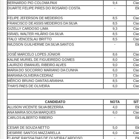
BERNARDO PIO COLOMA PAXI
9,4
Cla
DUARTE FELIPE PIRES DO ROSARIO COSTA
-
El
FELIPE JEFERSON DE MEDEIROS
8,5
Cla
FRANCISCO DE ASSIS MEDEIROS DA SILVA
8,5
Cla
GIZELLY CARDOSO LIMA
9,3
Cla
ISRAEL WALTER HILÁRIO DA SILVA
8,5
Cla
ITALO VENCESLAU BRITTO
8,5
Cla
IWLDSON GUILHERME DA SILVA SANTOS
-
El
JOSÉ MARCELO LOPES JÚNIOR
8,6
Cla
KALINE MURIEL DE FIGUEIREDO GOMES
8,0
Cla
LAURIZIO EMANUEL RIBEIRO ALVES
9,0
Cla
MARIA DO SOCORRO MARIANO DA CUNHA
6,0
Cla
MARIANA OLIVEIRA CEDRAZ
7,5
Cla
MÉRCIO BRUNO DANTAS ARANHA
8,5
Cla
THAYS PAES DE OLIVEIRA
6,0
Cla
CANDIDATO
NOTA
SI
ALLISON VICENTE SILVA BEZERRA
4,0
El
ANA MARIA SOUSA MARQUES
6,0
Cla
CARLOS ALBERTO RIBEIRO
-
El
CESAR DE SOUZA NETTO
5,0
El
DESIRRE SANTOS MAZZARELLA
6,0
Cla
ELAYNE RAYSSA DIAS DE OLIVEIRA CARDOSO
-
El