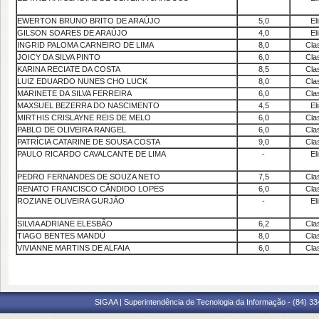
EWERTON BRUNO BRITO DE ARAÚJO
5,0
El
GILSON SOARES DE ARAÚJO
4,0
El
INGRID PALOMA CARNEIRO DE LIMA
8,0
Cla
JOICY DA SILVA PINTO
6,0
Cla
KARINA RECIATE DA COSTA
8,5
Cla
LUIZ EDUARDO NUNES CHO LUCK
8,0
Cla
MARINETE DA SILVA FERREIRA
6,0
Cla
MAXSUEL BEZERRA DO NASCIMENTO
4,5
El
MIRTHIS CRISLAYNE REIS DE MELO
6,0
Cla
PABLO DE OLIVEIRA RANGEL
6,0
Cla
PATRÍCIA CATARINE DE SOUSA COSTA
9,0
Cla
PAULO RICARDO CAVALCANTE DE LIMA
-
El
PEDRO FERNANDES DE SOUZA NETO
7,5
Cla
RENATO FRANCISCO CÂNDIDO LOPES
6,0
Cla
ROZIANE OLIVEIRA GURJÃO
-
El
SILVIA ADRIANE ELESBÃO
6,2
Cla
TIAGO BENTES MANDÚ
8,0
Cla
VIVIANNE MARTINS DE ALFAIA
6,0
Cla
SIGAA | Superintendência de Tecnologia da Informação - (84) 3