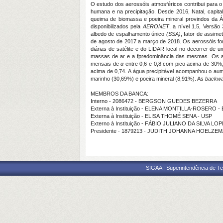
O estudo dos aerossóis atmosféricos contribui para o 
humana e na precipitação. Desde 2016, Natal, capita
queima de biomassa e poeira mineral provindos da Áfr
disponibilizados pela
AERONET
, a nível 1.5, Versã
albedo de espalhamento único
(SSA)
, fator de assime
de agosto de 2017 a março de 2018. Os aerossóis for
diárias de satélite e do LIDAR local no decorrer de
massas de ar e a fpredominância das mesmas. Os a
mensais de
α
entre 0,6 e 0,8 com pico acima de 30
acima de 0,74. A água precipitável acompanhou o aume
marinho (30,69%) e poeira mineral (8,91%). As
backwar
MEMBROS DA BANCA:
Interno - 2086472 - BERGSON GUEDES BEZERRA
Externa à Instituição - ELENA MONTILLA-ROSERO -
Externa à Instituição - ELISA THOMÉ SENA - USP
Externo à Instituição - FÁBIO JULIANO DA SILVA LOP
Presidente - 1879213 - JUDITH JOHANNA HOELZE
SIGAA | Superintendência de Te