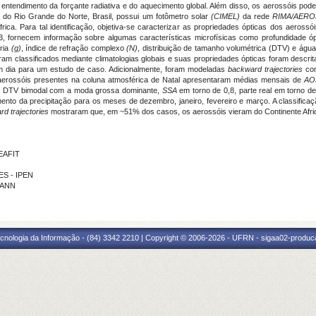
entendimento da forçante radiativa e do aquecimento global. Além disso, os aerossóis podem
l do Rio Grande do Norte, Brasil, possui um fotômetro solar
(CIMEL)
da rede
RIMA/AER
ica. Para tal identificação, objetiva-se caracterizar as propriedades ópticas dos aeros
o 3, fornecem informação sobre algumas características microfísicas como profundidade ó
tria
(g)
, índice de refração complexo
(N)
, distribuição de tamanho volumétrica (DTV) e água
am classificados mediante climatologias globais e suas propriedades ópticas foram des
 um dia para um estudo de caso. Adicionalmente, foram modeladas
backward trajectories
co
erossóis presentes na coluna atmosférica de Natal apresentaram médias mensais de
AO
%, DTV bimodal com a moda grossa dominante,
SSA
em torno de 0,8, parte real em torno de
nto da precipitação para os meses de dezembro, janeiro, fevereiro e março. A classificaçã
d trajectories
mostraram que, em ~51% dos casos, os aerossóis vieram do Continente Afri
 EAFIT
ES - IPEN
MANN
cnologia da Informação - (84) 3342 2210 | Copyright © 2006-2026 - UFRN - sigaa02-produca