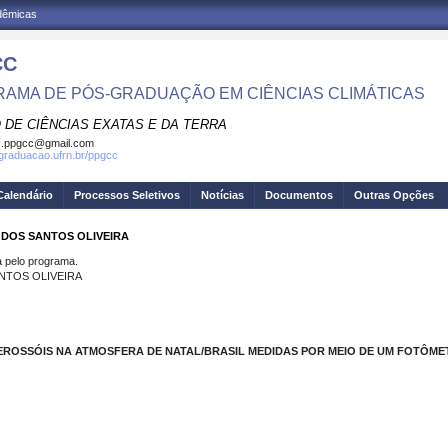
adêmicas
CC
AMA DE PÓS-GRADUAÇÃO EM CIÊNCIAS CLIMÁTICAS
 DE CIÊNCIAS EXATAS E DA TERRA
c.ppgcc@gmail.com
sgraduacao.ufrn.br/ppgcc
Calendário
Processos Seletivos
Notícias
Documentos
Outras Opções
 DOS SANTOS OLIVEIRA
pelo programa.
NTOS OLIVEIRA
EROSSÓIS NA ATMOSFERA DE NATAL/BRASIL MEDIDAS POR MEIO DE UM FOTÔM