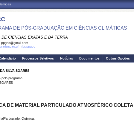
adêmicas
CC
AMA DE PÓS-GRADUAÇÃO EM CIÊNCIAS CLIMÁTICAS
 DE CIÊNCIAS EXATAS E DA TERRA
c.ppgcc@gmail.com
sgraduacao.ufrn.br/ppgcc
Calendário
Processos Seletivos
Notícias
Documentos
Outras Opções
 DA SILVA SOARES
pelo programa.
 SOARES
CA DE MATERIAL PARTICULADO ATMOSFÉRICO COLETA
ialParticulado, Química.