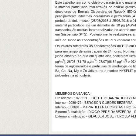
Este trabalho tem como objetivo caracterizar o mater
o material particulado total através de análise grav
detectores de Energia Dispersiva de Raios-X (EDX).
principalmente indústrias ceramistas e petrolíferas
período de dois meses (25/05/2016 à 25/06/2016 e 01
material particulado até um diâmetro de 10 µg (AGV-
campanha. As coletas foram realizadas de acordo com
em Suspensão (PTS). Posteriormente realizou-sea anál
mês de Junho as concentrações de PTS variaram ent
Os valores referentes às concentrações do PTS em c
para um tempo de amostragem de 24 horas. No mês 
junho observa-se que em quatro dias ocorreram ultr
3
3)
3)
µg/m
), 26/05 (81,78 µg/m
, 27/07(66,64 µg/m
e 07/
forma de aglomerados e partículas de morfologia do tip
Ba, Ca, Na, Mg e Zn.Utilizou-se o modelo HYSPLIT par
poluentes na atmosfera.
MEMBROS DA BANCA:
Presidente - 1879213 - JUDITH JOHANNA HOELZE
Interno - 2086472 - BERGSON GUEDES BEZERRA
Interno - 350691 - MARIA HELENA CONSTANTINO 
Externo à Instituição - DIOGO PEREIRA BEZERRA - 
Externo à Instituição - GLAUBER JOSE TUROLLA 