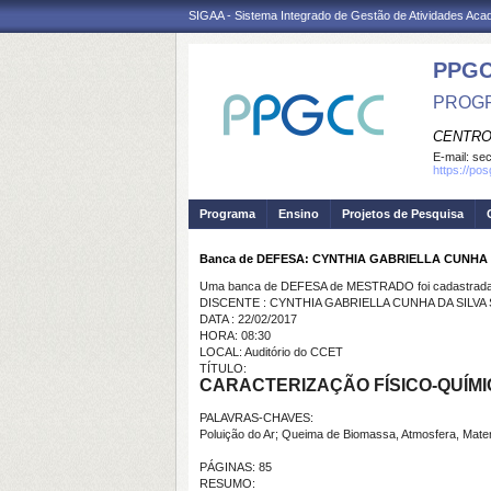
SIGAA - Sistema Integrado de Gestão de Atividades Ac
PPG
PROGR
CENTRO
E-mail:
se
https://po
Programa
Ensino
Projetos de Pesquisa
Banca de DEFESA: CYNTHIA GABRIELLA CUNHA
Uma banca de DEFESA de MESTRADO foi cadastrada 
DISCENTE : CYNTHIA GABRIELLA CUNHA DA SILVA
DATA : 22/02/2017
HORA: 08:30
LOCAL: Auditório do CCET
TÍTULO:
CARACTERIZAÇÃO FÍSICO-QUÍMI
PALAVRAS-CHAVES:
Poluição do Ar; Queima de Biomassa, Atmosfera, Mater
PÁGINAS: 85
RESUMO: