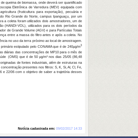
s de queima de biomassa, onde deverá ser quantificado
icroscopia Eletrônica de Varredura (MEV) equipada com
icultura (fruticultura para exportação), pecuária e
gia do Rio Grande do Norte, campus Ipanguaçu, por um
a a coleta foram utilizados dois amostradores, um de
são (HANDI-VOL), utilizados para os dois períodos da
ador de Grande Volume (AGV) e para Partículas Totais
nça entre a massa do filtro antes e após a coleta. No
rência no uso da terra próximo ao local de amostragem.
3
o primário estipulado pelo CONAMA que é de 240µg/m
ias diárias das concentrações de MP10 para o mês de
Saúde (OMS) que é de 50 µg/m³ nos dias 25/05 (86,48
riginadas de fontes industriais, além de estruturas na
ncentração presentes nos filtros: S, K, Si, Al, Cl, Fe,
6 e 22/06 com o objetivo de saber a trajetória desses
Notícia cadastrada em:
09/02/2017 14:33