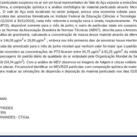
ial particulado suspenso no ar em um local representativo do Vale do Açu exposto a emissõe
imétrica, a composição química e a análise morfológica do material particulado através M
 O vale do Açu está localizado no oeste potiguar, possui uma economia voltada para agr
. A coleta das amostras foirealizada no Instituto Federal de Educação Ciências e Tecnolo
/11/2016 à 30/11/2016), cada mês referente a estação seca e úmida, respectivamente. Par
MP10), disponível somente para o mês de junho, e outro de partículas totais em suspen
 as Normas da Associação Brasileira de Normas Técnicas (ABNT), descrita para o Amostr
ise de gravimetria, calculando a concentração de massa desse material através da difere
3
3
re 146,05 µg/m
e 29,89 µg/m
., embora nos três primeiros dias de amostras houve interfe
ada dia amostrado para o mês de junho revelam que nenhum valor foi maior que o padrã
3
3
de novembro as concentrações do PTS ficaram entre 44,75 µg/m
à 81,25 µg/m
. As méd
apassagens do padrão diário de qualidade do ar estipulado pela Organização Mundial de 
3
06 (54,34 µg/m
). Com a análise de MEV observou-se imagens de fuligem e cinzas voláteis o
o placas. Foi possível identificar no MEV/EDS partículas com composição química de maior co
a realizar as simulações de dispersão e deposição do material particulado nos dias 01/0
MANN
SPYRIDES
IFRN
FERNANDES - CTGás