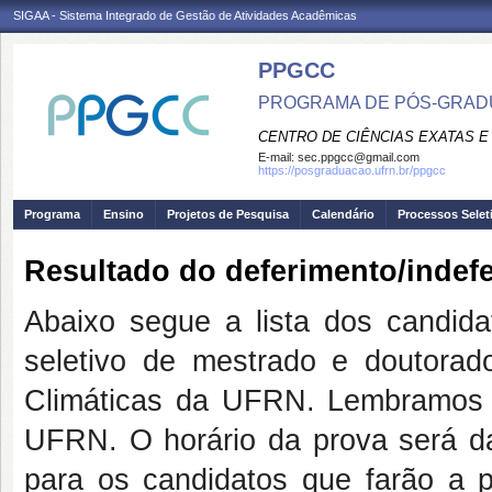
SIGAA - Sistema Integrado de Gestão de Atividades Acadêmicas
PPGCC
PROGRAMA DE PÓS-GRADU
CENTRO DE CIÊNCIAS EXATAS E
E-mail:
sec.ppgcc@gmail.com
https://posgraduacao.ufrn.br/ppgcc
Programa
Ensino
Projetos de Pesquisa
Calendário
Processos Selet
Resultado do deferimento/indef
Abaixo segue a lista dos candida
seletivo de mestrado e doutora
Climáticas da UFRN. Lembramos 
UFRN. O horário da prova será das
para os candidatos que farão a p