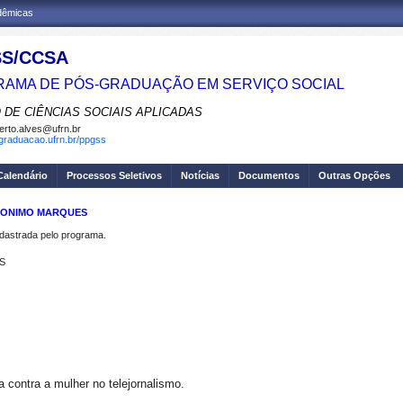
adêmicas
S/CCSA
AMA DE PÓS-GRADUAÇÃO EM SERVIÇO SOCIAL
 DE CIÊNCIAS SOCIAIS APLICADAS
erto.alves@ufrn.br
sgraduacao.ufrn.br/ppgss
Calendário
Processos Seletivos
Notícias
Documentos
Outras Opções
ERONIMO MARQUES
strada pelo programa.
S
 contra a mulher no telejornalismo.