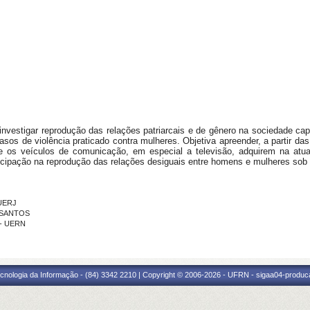
nvestigar reprodução das relações patriarcais e de gênero na sociedade cap
casos de violência praticado contra mulheres. Objetiva apreender, a partir 
ue os veículos de comunicação, em especial a televisão, adquirem na atual
icipação na reprodução das relações desiguais entre homens e mulheres sob a
 UERJ
S SANTOS
 - UERN
cnologia da Informação - (84) 3342 2210 | Copyright © 2006-2026 - UFRN - sigaa04-produca