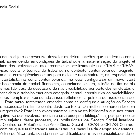
ência Social.
m como objeto de pesquisa desvelar as determinações que incidem na confi
al, apreendendo as condições de trabalho, e a materialização do projeto éti
ealidade dos profissionais mossoroense, especificamente nos CRAS e CREAS.
ivisão social e técnica do trabalho, no contexto contemporâneo, exigin
o e as conseqüências destas para a classe trabalhadora e, em especial, para
e capitalista na cena contemporânea, na qual configura-se um novo capit
hegemonia do capital financeiro, anunciando, assim, a idéia do fim da his
es nas fábricas, do descaso e da não credibilidade por parte dos sindicato
nsidera o trabalho enquanto categoria central, constitutiva da sociabilidad
outros complexos. Conectado a isso refletimos, a política de assistência soc
sil. Para tanto, tentaremos entender como se configura a atuação do Serviço
necessidade e limite dentro deste contexto. Ou melhor
,
compreender como
to regressivo? Para isso examinaremos uma vasta bibliografia que nos condu
tigativo se desenvolverá mediante uma pesquisa bibliográfica, pesquisa do
o sujeitos deste processo, os profissionais de Serviço Social inserido
os Centros de Referência da Assistência Social – CRAS e CREAS Centros 
 com os quais realizaremos entrevistas. Na pesquisa de campo aplicaremos 
código de ética, enfatizando quais as dificuldades e as potencialidades de