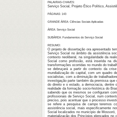
PALAVRAS-CHAVES:
Serviço Social, Projeto Ético Político, Assist
PÁGINAS: 143
GRANDE ÁREA: Ciências Sociais Aplicadas
ÁREA: Serviço Social
SUBÁREA: Fundamentos do Serviço Social
RESUMO:
O projeto de dissertação ora apresentado te
Serviço Social no âmbito da assistência soci
contexto neoliberal, na singularidade da r
Social como profissão, está inserida na d
transformações ocorridas no mundo do trabalh
se debruçará a partir do contexto da cris
mundialização do capital, com um quadro de 
socialistas, com a diminuição de trabalhador
investigação parte também da premissa que co
do direito e o estado, a democracia, dentre 
realidade da formação socio-histórica do Bra
sabendo que os mesmos se configuram como 
profissionais de Serviço Social, num contex
preciso, pois acentuar que o processo inves
se refere a pesquisa de campo teremos com
assistência social, mais especificamente n
Social localizados no município de Mossoró,
materialização dos Princípios elencados no 