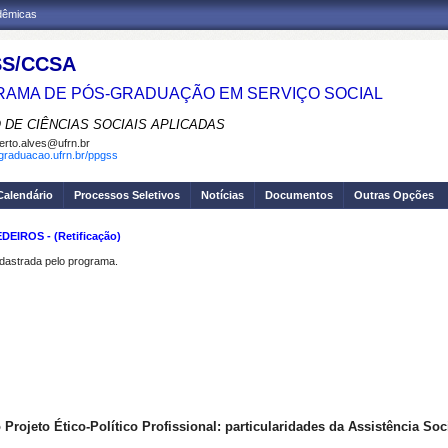
adêmicas
S/CCSA
AMA DE PÓS-GRADUAÇÃO EM SERVIÇO SOCIAL
 DE CIÊNCIAS SOCIAIS APLICADAS
erto.alves@ufrn.br
sgraduacao.ufrn.br/ppgss
Calendário
Processos Seletivos
Notícias
Documentos
Outras Opções
IROS - (Retificação)
strada pelo programa.
Projeto Ético-Político Profissional: particularidades da Assistência Soc