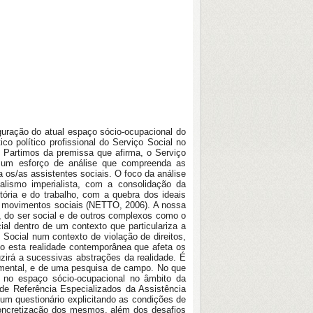
guração do atual espaço sócio-ocupacional do
co político profissional do Serviço Social no
 Partimos da premissa que afirma, o Serviço
do um esforço de análise que compreenda as
 os/as assistentes sociais. O foco da análise
alismo imperialista, com a consolidação da
tória e do trabalho, com a quebra dos ideais
s e movimentos sociais (NETTO, 2006). A nossa
e, do ser social e de outros complexos como o
ial dentro de um contexto que particulariza a
 Social num contexto de violação de direitos,
 esta realidade contemporânea que afeta os
zirá a sucessivas abstrações da realidade. É
cumental, e de uma pesquisa de campo. No que
s no espaço sócio-ocupacional no âmbito da
de Referência Especializados da Assistência
um questionário explicitando as condições de
 concretização dos mesmos, além dos desafios