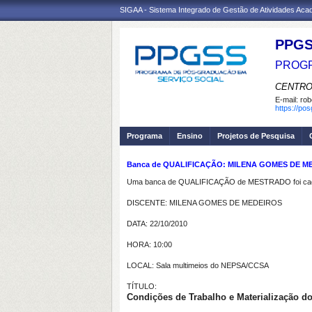
SIGAA - Sistema Integrado de Gestão de Atividades Ac
PPGS
PROGR
CENTRO
E-mail:
rob
https://po
Programa
Ensino
Projetos de Pesquisa
Banca de QUALIFICAÇÃO: MILENA GOMES DE MEDE
Uma banca de QUALIFICAÇÃO de MESTRADO foi cada
DISCENTE: MILENA GOMES DE MEDEIROS
DATA: 22/10/2010
HORA: 10:00
LOCAL: Sala multimeios do NEPSA/CCSA
TÍTULO:
Condições de Trabalho e Materialização do 