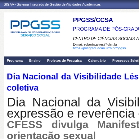
SIGAA - Sistema Integrado de Gestão de Atividades Acadêmicas
PPGSS/CCSA
PROGRAMA DE PÓS-GRADU
CENTRO DE CIÊNCIAS SOCIAIS 
E-mail:
roberto.alves@ufrn.br
https://posgraduacao.ufrn.br/ppgss
Programa
Ensino
Projetos de Pesquisa
Calendário
Processos Selet
Dia Nacional da Visibilidade Lés
coletiva
Dia Nacional da Visibi
expressão e reverência 
CFESS
divulga Manifes
orientação sexual