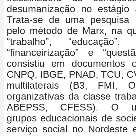
desumanização
no estágio 
Trata-se de uma pesquisa
pelo método de Marx, na q
“trabalho”, “educação”,
“financeirização” e “quest
consistiu em
documentos o
CNPQ, IBGE, PNAD, TCU,
C
multilaterais (B3, FMI,
organizativas da classe tra
ABEPSS, CFESS). O un
grupos
educacionais de soc
serviço social no
Nordeste 