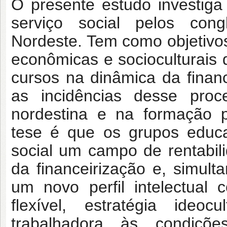
O presente estudo investig
serviço social
pelos cong
Nordeste. Tem como objetiv
econômicas e socioculturais
cursos na dinâmica da finan
as incidências desse proc
nordestina e na formação p
tese
é que os grupos educa
social um campo de
rentabi
da financeirização e,
simult
um novo perfil intelectual
flexível, estratégia ide
trabalhadora às condiçõ