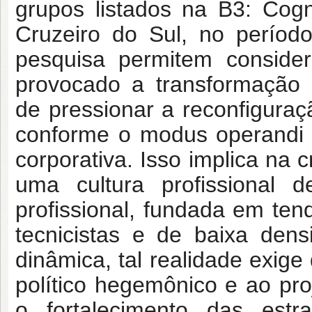
grupos listados na B3: Cog
Cruzeiro do Sul, no perío
pesquisa permitem conside
provocado a transformação 
de
pressionar a reconfiguraç
conforme o
modus operandi 
corporativa. Isso implica
na c
uma cultura profissional 
profissional, fundada em tend
tecnicistas e de baixa dens
dinâmica, tal realidade exige
político hegemônico e ao proj
o
fortalecimento das est