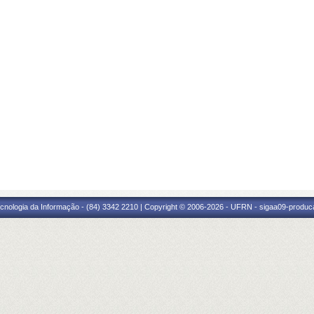
cnologia da Informação - (84) 3342 2210 | Copyright © 2006-2026 - UFRN - sigaa09-produca