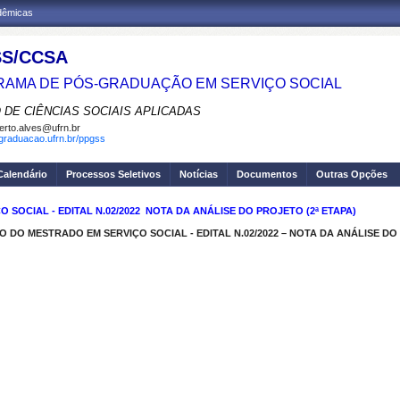
adêmicas
S/CCSA
AMA DE PÓS-GRADUAÇÃO EM SERVIÇO SOCIAL
 DE CIÊNCIAS SOCIAIS APLICADAS
erto.alves@ufrn.br
sgraduacao.ufrn.br/ppgss
Calendário
Processos Seletivos
Notícias
Documentos
Outras Opções
OCIAL - EDITAL N.02/2022  NOTA DA ANÁLISE DO PROJETO (2ª ETAPA)
 DO MESTRADO EM SERVIÇO SOCIAL - EDITAL N.02/2022 – NOTA DA ANÁLISE DO 