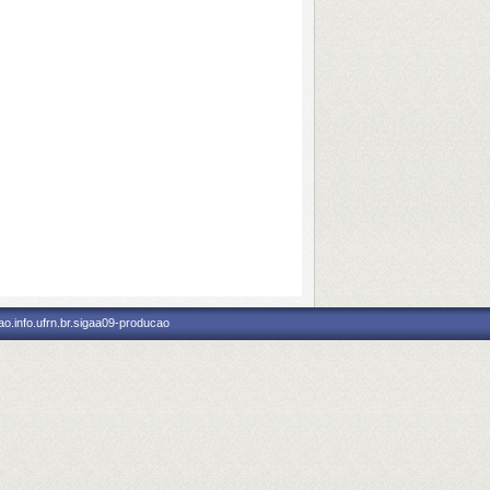
o.info.ufrn.br.sigaa09-producao