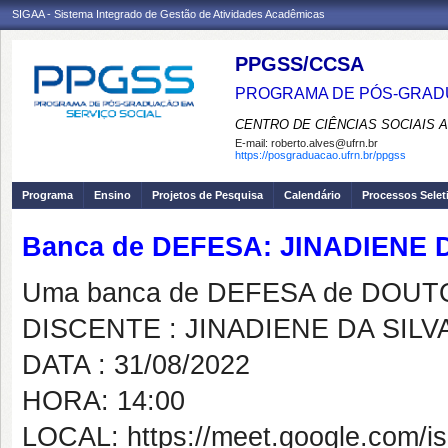
SIGAA - Sistema Integrado de Gestão de Atividades Acadêmicas
PPGSS/CCSA
PROGRAMA DE PÓS-GRADU
CENTRO DE CIÊNCIAS SOCIAIS 
E-mail:
roberto.alves@ufrn.br
https://posgraduacao.ufrn.br/ppgss
Programa
Ensino
Projetos de Pesquisa
Calendário
Processos Selet
Banca de DEFESA: JINADIENE
Uma banca de DEFESA de DOUTOR
DISCENTE : JINADIENE DA SIL
DATA : 31/08/2022
HORA: 14:00
LOCAL: https://meet.google.com/isj