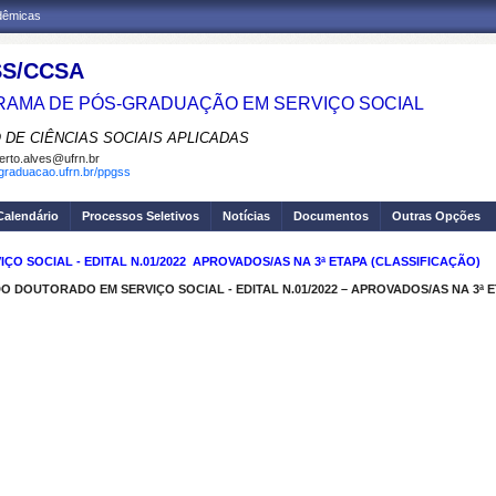
adêmicas
S/CCSA
AMA DE PÓS-GRADUAÇÃO EM SERVIÇO SOCIAL
 DE CIÊNCIAS SOCIAIS APLICADAS
erto.alves@ufrn.br
sgraduacao.ufrn.br/ppgss
Calendário
Processos Seletivos
Notícias
Documentos
Outras Opções
 SOCIAL - EDITAL N.01/2022  APROVADOS/AS NA 3ª ETAPA (CLASSIFICAÇÃO)
 DOUTORADO EM SERVIÇO SOCIAL - EDITAL N.01/2022 – APROVADOS/AS NA 3ª 