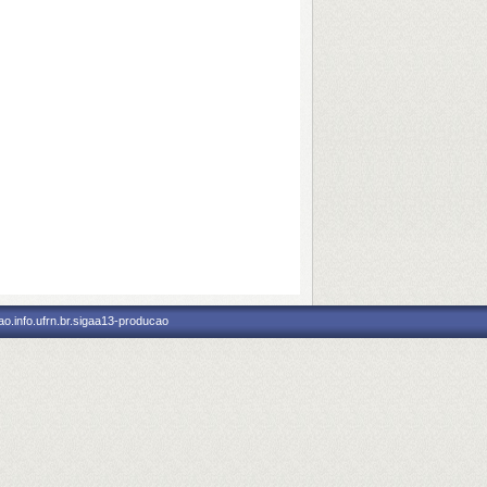
o.info.ufrn.br.sigaa13-producao