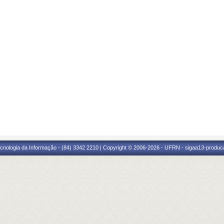
cnologia da Informação - (84) 3342 2210 | Copyright © 2006-2026 - UFRN - sigaa13-produca