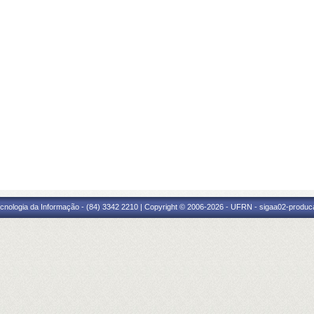
cnologia da Informação - (84) 3342 2210 | Copyright © 2006-2026 - UFRN - sigaa02-produca