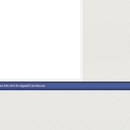
o.info.ufrn.br.sigaa02-producao