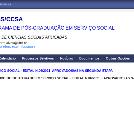
adêmicas
S/CCSA
AMA DE PÓS-GRADUAÇÃO EM SERVIÇO SOCIAL
 DE CIÊNCIAS SOCIAIS APLICADAS
erto.alves@ufrn.br
sgraduacao.ufrn.br/ppgss
Calendário
Processos Seletivos
Notícias
Documentos
Outras Opções
O SOCIAL - EDITAL N.06/2021  APROVADOS/AS NA SEGUNDA ETAPA
VO DO DOUTORADO EM SERVIÇO SOCIAL - EDITAL N.06/2021 – APROVADOS/AS 